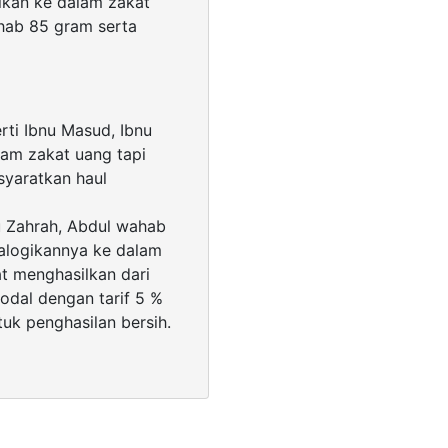
ikan ke dalam zakat
shab 85 gram serta
rti Ibnu Masud, Ibnu
lam zakat uang tapi
nsyaratkan haul
u Zahrah, Abdul wahab
alogikannya ke dalam
at menghasilkan dari
odal dengan tarif 5 %
uk penghasilan bersih.