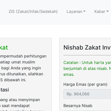
ZIS (Zakat/Infak/Sedekah)
Layanan
Kabar
kat
Nishab Zakat Inv
mempermudah perhitungan
 setiap umat muslim
Catatan : Untuk harta ya
, bagi Anda yang ingin
berjumlah di atas nisab.
us ditunaikan, silahkan
emas.
S dibawah ini.
Harga Emas (per gram)
tasi
 uang atau menyimpan
u saat mendapat
Besarnya Nisab